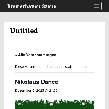
S
Bremerhaven Szene
TOGGLE
k
i
p
t
Untitled
o
m
a
i
n
« Alle Veranstaltungen
c
o
Diese Veranstaltung hat bereits stattgefunden.
n
t
Nikolaus Dance
e
n
Dezember 6, 2025 @ 21:00
t