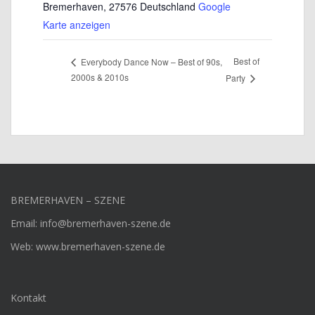
Bremerhaven
,
27576
Deutschland
Google
Karte anzeigen
Best of
Everybody Dance Now – Best of 90s,
2000s & 2010s
Party
BREMERHAVEN – SZENE
Email: info@bremerhaven-szene.de
Web: www.bremerhaven-szene.de
Kontakt