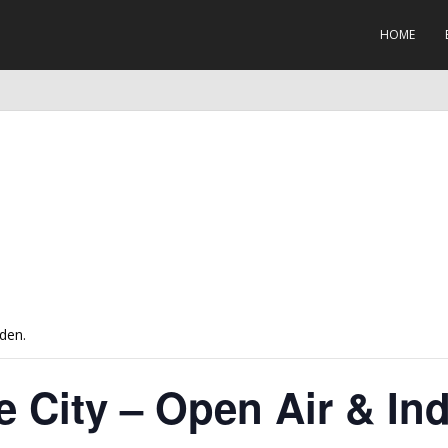
HOME
den.
 City – Open Air & In