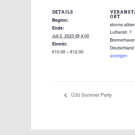
DETAILS
VERANST
ORT
Beginn:
storms söbe
Ende:
Lutherstr. 7
Juli 2, 2023 @ 4:00
Bremerhave
Eintritt:
Deutschland
€10.00 – €12.00
anzeigen
Ü30 Sommer Party