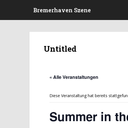
S
Bremerhaven Szene
k
i
p
t
o
m
Untitled
a
i
n
c
o
« Alle Veranstaltungen
n
t
e
Diese Veranstaltung hat bereits stattgefun
n
t
Summer in the