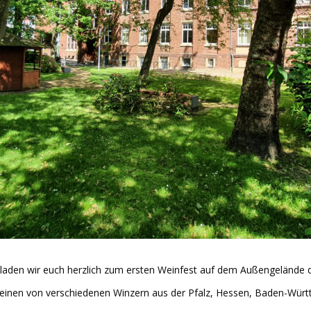
laden wir euch herzlich zum ersten Weinfest auf dem Außengelände 
einen von verschiedenen Winzern aus der Pfalz, Hessen, Baden-Wür